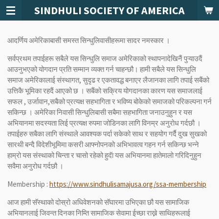
SINDHULI SOCIETY OF AMERICA
Skip
to
main
आदर्णिय अमेरिकाबासी समस्त सिन्धुलिवासीहरूमा सादर नमस्कार ।
content
सर्वप्रथम तपाईहरू सबैले यस सिन्धुलि समाज अमेरिकाको स्थापनादेखिनैं पुऱ्याउदैं
आउनुभएको योगदान प्रति सम्मान व्यक्त गर्न चाहन्छौ। हामी सबैले यस सिन्धुलि
समाज अमेरिकालाई संस्थागत, सुदृढ र एकतावद्ध बनाएर लैजानका लागि तपाई सबैंको
उत्तिकै भूमिका रहदैं आएको छ । सबैंको सक्रिय योगदानका कारण यस समाजलाई
सफल , उर्जावान,सबैको प्रत्यक्ष सहभागिता र भविष्य बोकेको समाजको परिकल्पना गर्न
सकिन्छ । अमेरिका निवासी सिन्धुलिबासी सबैमा सहभागिता जनाउनुहुन र यस
अभियानमा सदस्यता लिई प्रत्यक्ष रुपमा जोडिनका लागि विनम्र अनुरोध गर्दछौ ।
तपाईहरु सबैका लागि संस्थाले आवश्यक पर्दा सकेको साथ र सहयोग गर्दै दुख सुखको
सारथी बन्दै विदेशीभूमिमा कसरी आफ्नोपनको अभिभावत्व गहन गर्न सकिन्छ भन्ने
हाम्रो यस संस्थाको चिन्ता र चासो रहेको हुदॅा यस अभियानमा हातेमालो गरिदिनुहुन
सवैमा अनुरोध गर्दछौ ।
Membership :
https://www.sindhulisamajusa.org/ssa-membership
आज हामी सॅस्थाको दोस्रो अधिवेशनको सॅघारमा उभिएका छौ यस सामाजिक
अभियानलाई जिवन्त दिनका निम्ति सामाजिक सेवामा ईच्छा राख्ने साथिहरूलाई