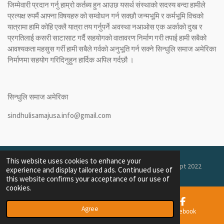
जिम्मेवारी प्रदान गर्नु हाम्रो कर्तब्य हुन आउछ यसर्थ संस्थाको सदस्य बन्दा हामीले
प्रत्यक्ष रुपमैं आफ्ना विषयहरु को सम्वोधन गर्न सक्छौ जन्मभूमि र कर्मभूमि विचको
यात्रामा हामि कोहि एक्लै यात्रा तय गर्नुपर्ने अवस्था नआओस एक अर्काको दुख र
प्रगतिलाई कसरी साटासाट गर्दै सहयोगको वातावरण निर्माण गरी तपाई हामी सबैको
आवश्यकता महसुस गर्री हामी सबैले गर्वको अनुभूति गर्न सक्ने सिन्धुलि समाज अमेरिका
निर्माणमा सहयोग गरिदिनुहुन हार्दिक अपिल गर्दछौ ।
सिन्धुलि समाज अमेरिका
sindhulisamajusa.info@gmail.com
This website uses cookies to enhance your
© 2022 Sindhuli Society of AmericaEstablished on 18th Sept 2022
experience and display tailored ads. Continued use of
this website confirms your acceptance of our use of
cookies.
Agree
Email
Map
Facebook